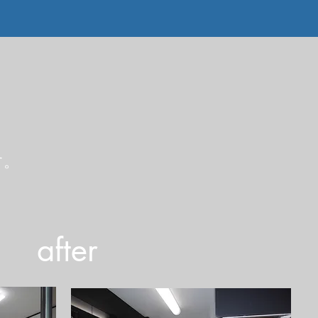
す。
​after