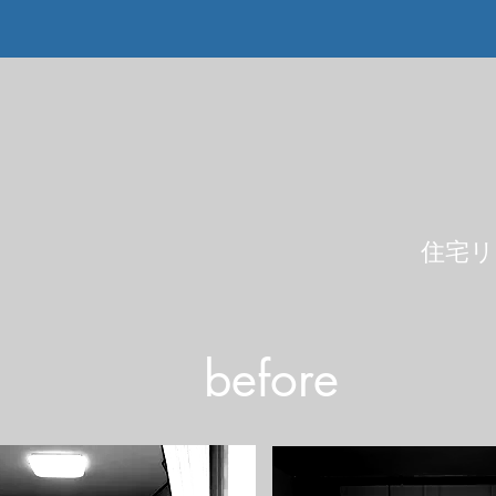
​住宅
​before