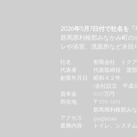
​2026年5月7日付で社名
群馬県利根郡みなかみ町の
レや浴室、洗面所など水回
社名 有限会社 トクアキ 
代表者 代表取締役 渡部
創業年月日 昭和４２年
(会社設立 平成元年
資本金 500万円
所在地 〒379-1414
群馬県利根郡みなかみ町
​アクセス
googlemap
業務内容 トイレ、システム
​